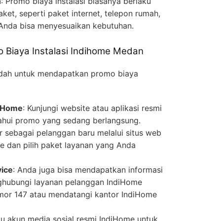
n
: Promo biaya instalasi biasanya berlaku
aket, seperti paket internet, telepon rumah,
 Anda bisa menyesuaikan kebutuhan.
Biaya Instalasi Indihome Medan
udah untuk mendapatkan promo biaya
diHome
: Kunjungi website atau aplikasi resmi
hui promo yang sedang berlangsung.
ar sebagai pelanggan baru melalui situs web
e dan pilih paket layanan yang Anda
ice
: Anda juga bisa mendapatkan informasi
nghubungi layanan pelanggan IndiHome
nomor 147 atau mendatangi kantor IndiHome
au akun media sosial resmi IndiHome untuk