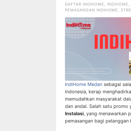
DAFTAR INDIHOME
,
INDIHOME
PEMASANGAN INDIHOME
,
STR
IndiHome Medan
sebagai sala
Indonesia, kerap menghadirk
memudahkan masyarakat dala
dan andal. Salah satu promo 
Instalasi
, yang menawarkan p
pemasangan bagi pelanggan 