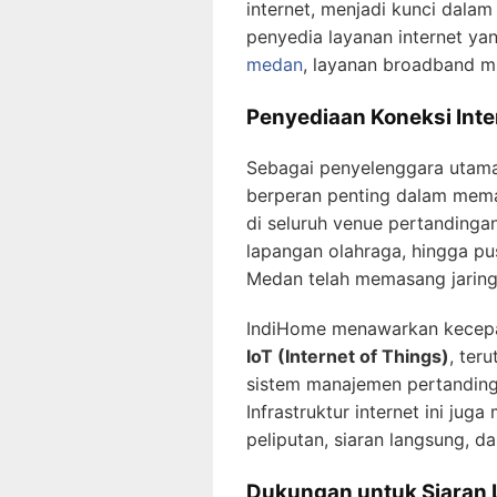
internet, menjadi kunci dalam
penyedia layanan internet ya
medan
, layanan broadband mi
Penyediaan Koneksi Inter
Sebagai penyelenggara utama 
berperan penting dalam memas
di seluruh venue pertandinga
lapangan olahraga, hingga pu
Medan telah memasang jarin
IndiHome menawarkan kecepa
IoT (Internet of Things)
, ter
sistem manajemen pertandingan
Infrastruktur internet ini jug
peliputan, siaran langsung, d
Dukungan untuk Siaran 