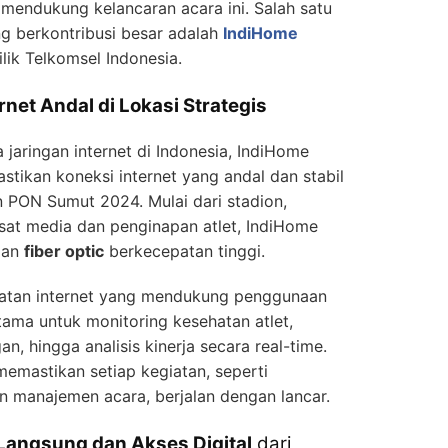
 mendukung kelancaran acara ini. Salah satu
ng berkontribusi besar adalah
IndiHome
lik Telkomsel Indonesia.
net Andal di Lokasi Strategis
jaringan internet di Indonesia, IndiHome
tikan koneksi internet yang andal dan stabil
n PON Sumut 2024. Mulai dari stadion,
sat media dan penginapan atlet, IndiHome
gan
fiber optic
berkecepatan tinggi.
tan internet yang mendukung penggunaan
utama untuk monitoring kesehatan atlet,
, hingga analisis kinerja secara real-time.
a memastikan setiap kegiatan, seperti
an manajemen acara, berjalan dengan lancar.
Langsung dan Akses Digital
dari