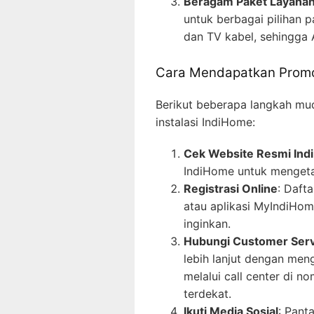
Beragam Paket Layana
untuk berbagai pilihan p
dan TV kabel, sehingga
Cara Mendapatkan Promo 
Berikut beberapa langkah m
instalasi IndiHome:
Cek Website Resmi In
IndiHome untuk mengeta
Registrasi Online
: Daft
atau aplikasi MyIndiHom
inginkan.
Hubungi Customer Serv
lebih lanjut dengan me
melalui call center di 
terdekat.
Ikuti Media Sosial
: Pant