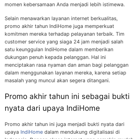
momen kebersamaan Anda menjadi lebih istimewa.
Selain menawarkan layanan internet berkualitas,
promo akhir tahun IndiHome juga memperkuat
komitmen mereka terhadap pelayanan terbaik. Tim
customer service yang siaga 24 jam menjadi salah
satu keunggulan IndiHome dalam memberikan
dukungan penuh kepada pelanggan. Hal ini
menciptakan rasa nyaman dan aman bagi pelanggan
dalam menggunakan layanan mereka, karena setiap
masalah yang muncul akan segera ditangani.
Promo akhir tahun ini sebagai bukti
nyata dari upaya IndiHome
Promo akhir tahun ini juga menjadi bukti nyata dari
upaya
IndiHome
dalam mendukung digitalisasi di