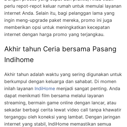
perlu repot-repot keluar rumah untuk memulai layanan
internet Anda. Selain itu, bagi pelanggan lama yang
ingin meng-upgrade paket mereka, promo ini juga
memberikan opsi untuk meningkatkan kecepatan
internet dengan harga promo yang terjangkau.
Akhir tahun Ceria bersama Pasang
Indihome
Akhir tahun adalah waktu yang sering digunakan untuk
berkumpul dengan keluarga dan sahabat. Di momen
inilah layanan
IndiHome
menjadi sangat penting. Anda
dapat menikmati film bersama melalui layanan
streaming, bermain game online dengan lancar, atau
sekadar berbagi cerita lewat video call tanpa khawatir
terganggu oleh koneksi yang lambat. Dengan jaringan
internet yang stabil, IndiHome memastikan semua