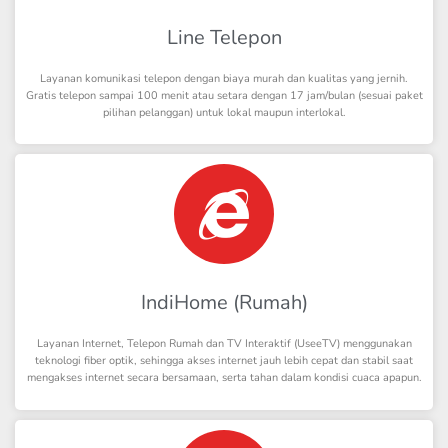
Line Telepon
Layanan komunikasi telepon dengan biaya murah dan kualitas yang jernih.
Gratis telepon sampai 100 menit atau setara dengan 17 jam/bulan (sesuai paket
pilihan pelanggan) untuk lokal maupun interlokal.
IndiHome (Rumah)
Layanan Internet, Telepon Rumah dan TV Interaktif (UseeTV) menggunakan
teknologi fiber optik, sehingga akses internet jauh lebih cepat dan stabil saat
mengakses internet secara bersamaan, serta tahan dalam kondisi cuaca apapun.