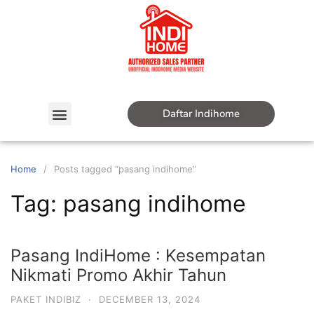
Daftar Indihome
Promo Indihome
Pilihan Paket
Paket Internet Only
Paket Internet + TV
Paket INDIBIZ
Tentang Kami
Disclaimer Kemitraan
Home
Posts tagged “pasang indihome”
Tag:
pasang indihome
Pasang IndiHome : Kesempatan
Nikmati Promo Akhir Tahun
PAKET INDIBIZ
·
DECEMBER 13, 2024