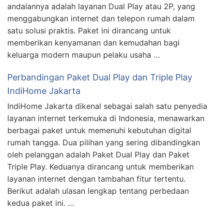
andalannya adalah layanan Dual Play atau 2P, yang
menggabungkan internet dan telepon rumah dalam
satu solusi praktis. Paket ini dirancang untuk
memberikan kenyamanan dan kemudahan bagi
keluarga modern maupun pelaku usaha …
Perbandingan Paket Dual Play dan Triple Play
IndiHome Jakarta
IndiHome Jakarta dikenal sebagai salah satu penyedia
layanan internet terkemuka di Indonesia, menawarkan
berbagai paket untuk memenuhi kebutuhan digital
rumah tangga. Dua pilihan yang sering dibandingkan
oleh pelanggan adalah Paket Dual Play dan Paket
Triple Play. Keduanya dirancang untuk memberikan
layanan internet dengan tambahan fitur tertentu.
Berikut adalah ulasan lengkap tentang perbedaan
kedua paket ini. …