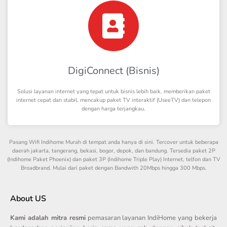
DigiConnect (Bisnis)
Solusi layanan internet yang tepat untuk bisnis lebih baik, memberikan paket
internet cepat dan stabil, mencakup paket TV interaktif (UseeTV) dan telepon
dengan harga terjangkau.
Pasang Wifi Indihome Murah di tempat anda hanya di sini. Tercover untuk beberapa
daerah jakarta, tangerang, bekasi, bogor, depok, dan bandung. Tersedia paket 2P
(Indihome Paket Phoenix) dan paket 3P (Indihome Triple Play) Internet, telfon dan TV
Broadbrand. Mulai dari paket dengan Bandwith 20Mbps hingga 300 Mbps.
About US
Kami adalah mitra resmi
pemasaran layanan IndiHome yang bekerja