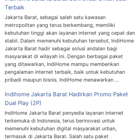
Terbaik
Jakarta Barat, sebagai salah satu kawasan
metropolitan yang terus berkembang, memiliki
kebutuhan tinggi akan layanan internet yang cepat dan
stabil. Dalam memenuhi kebutuhan tersebut, IndiHome
Jakarta Barat hadir sebagai solusi andalan bagi
masyarakat di wilayah ini. Dengan berbagai paket
yang ditawarkan, IndiHome mampu memberikan
pengalaman internet terbaik, baik untuk kebutuhan
pribadi maupun bisnis. IndiHome menawarkan …
Indihome Jakarta Barat Hadirkan Promo Paket
Dual Play (2P)
IndiHome Jakarta Barat penyedia layanan internet
terkemuka di Indonesia, terus berinovasi untuk
memenuhi kebutuhan digital masyarakat urban,
termasuk di Jakarta Barat. Salah satu paket