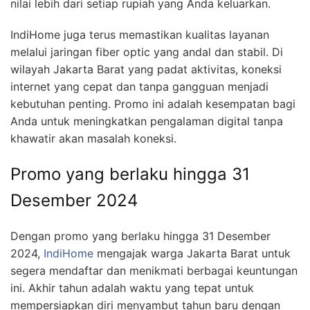
nilai lebih dari setiap rupiah yang Anda keluarkan.
IndiHome juga terus memastikan kualitas layanan
melalui jaringan fiber optic yang andal dan stabil. Di
wilayah Jakarta Barat yang padat aktivitas, koneksi
internet yang cepat dan tanpa gangguan menjadi
kebutuhan penting. Promo ini adalah kesempatan bagi
Anda untuk meningkatkan pengalaman digital tanpa
khawatir akan masalah koneksi.
Promo yang berlaku hingga 31
Desember 2024
Dengan promo yang berlaku hingga 31 Desember
2024,
IndiHome
mengajak warga Jakarta Barat untuk
segera mendaftar dan menikmati berbagai keuntungan
ini. Akhir tahun adalah waktu yang tepat untuk
mempersiapkan diri menyambut tahun baru dengan